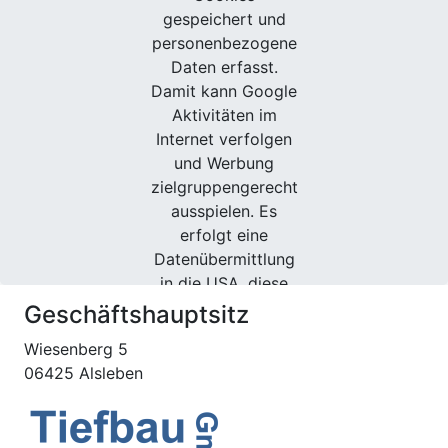
gespeichert und
personenbezogene
Daten erfasst.
Damit kann Google
Aktivitäten im
Internet verfolgen
und Werbung
zielgruppengerecht
ausspielen. Es
erfolgt eine
Datenübermittlung
in die USA, diese
verfügt über
Geschäftshauptsitz
keinen EU-
Wiesenberg 5
konformen
06425 Alsleben
Datenschutz.
Weitere
Informationen.