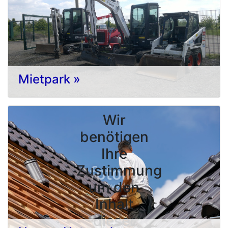
Mietpark »
Wir
benötigen
Ihre
Zustimmung
um den
Inhalt
dieser