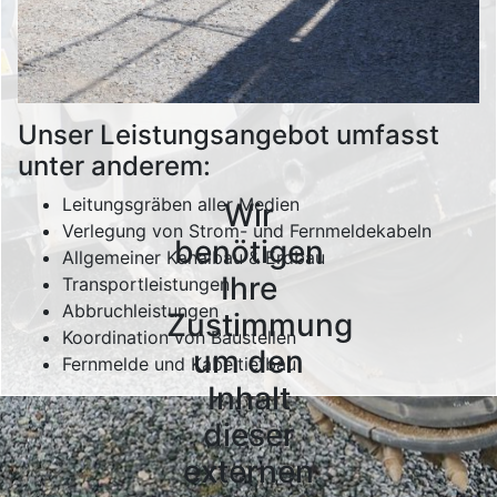
Unser Leistungsangebot umfasst
unter anderem:
Leitungsgräben aller Medien
Wir
Verlegung von Strom- und Fernmeldekabeln
benötigen
Allgemeiner Kanalbau & Erdbau
Ihre
Transportleistungen
Abbruchleistungen
Zustimmung
Koordination von Baustellen
um den
Fernmelde und Kabeltiefbau
Inhalt
dieser
externen