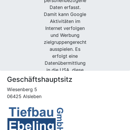
personenbezogene
Daten erfasst.
Damit kann Google
Aktivitäten im
Internet verfolgen
und Werbung
zielgruppengerecht
ausspielen. Es
erfolgt eine
Datenübermittlung
in die USA, diese
verfügt über
Geschäftshauptsitz
keinen EU-
Wiesenberg 5
konformen
06425 Alsleben
Datenschutz.
Weitere
Informationen.
Weitere
Informationen